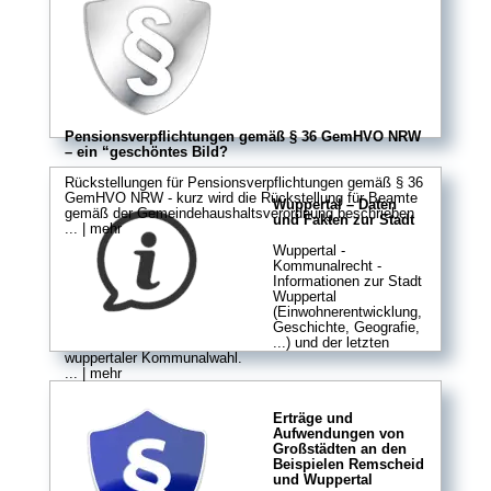
Pensionsverpflichtungen gemäß § 36 GemHVO NRW
– ein “geschöntes Bild?
Rückstellungen für Pensionsverpflichtungen gemäß § 36
GemHVO NRW - kurz wird die Rückstellung für Beamte
Wuppertal – Daten
gemäß der Gemeindehaushaltsverordnung beschrieben
und Fakten zur Stadt
... | mehr
Wuppertal -
Kommunalrecht -
Informationen zur Stadt
Wuppertal
(Einwohnerentwicklung,
Geschichte, Geografie,
...) und der letzten
wuppertaler Kommunalwahl.
... | mehr
Erträge und
Aufwendungen von
Großstädten an den
Beispielen Remscheid
und Wuppertal